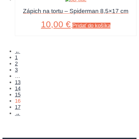
Zápich na tortu – Spiderman 8,5×17 cm
10,00
€
Pridať do košíka
←
1
2
3
…
13
14
15
16
17
→