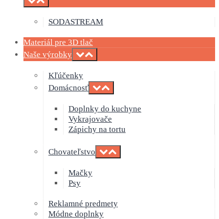
SODASTREAM
Materiál pre 3D tlač
Naše výrobky
Kľúčenky
Domácnosť
Doplnky do kuchyne
Vykrajovače
Zápichy na tortu
Chovateľstvo
Mačky
Psy
Reklamné predmety
Módne doplnky