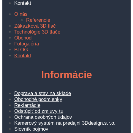
Kontakt
O nás
Referencie
Zákazková 3D tlač
Technológie 3D tlače
Obchod
Fotogaléria
BLOG
Kontakt
Informácie
Doprava a stav na sklade
Obchodné podmienky
Reklamácie
Odstúpiť od zmluvy tu
Ochrana osobných údajov
Kamerový systém na predajni 3Ddesign,s.r.o.
Slovník pojmov