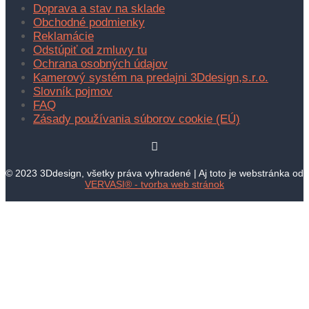
Doprava a stav na sklade
Obchodné podmienky
Reklamácie
Odstúpiť od zmluvy tu
Ochrana osobných údajov
Kamerový systém na predajni 3Ddesign,s.r.o.
Slovník pojmov
FAQ
Zásady používania súborov cookie (EÚ)
© 2023 3Ddesign, všetky práva vyhradené | Aj toto je webstránka od
VERVASI® - tvorba web stránok