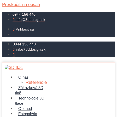
Preskočiť na obsah
0944 156 440
info@3ddesign.sk
Prihlásiť sa
0944 156 440
info@3ddesign.sk
O nás
Referencie
Zákazková 3D
tlač
Technológie 3D
tlače
Obchod
Fotogaléria