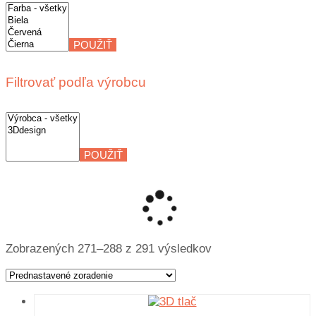
POUŽIŤ
Filtrovať podľa výrobcu
POUŽIŤ
Zobrazených 271–288 z 291 výsledkov