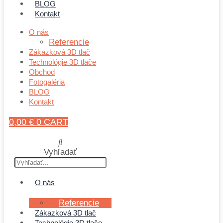
BLOG
Kontakt
O nás
Referencie
Zákazková 3D tlač
Technológie 3D tlače
Obchod
Fotogaléria
BLOG
Kontakt
0,00
€
0
CART
Vyhľadať
O nás
Referencie
Zákazková 3D tlač
Technológie 3D tlače