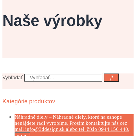
Naše výrobky
Vyhľadať
Kategórie produktov
Náhradné diely
–
Náhradné diely, ktoré na eshope
nenájdete radi vyrobíme. Prosím kontaktujte nás cez
mail info@3ddesign.sk alebo tel. číslo 0944 156 440.