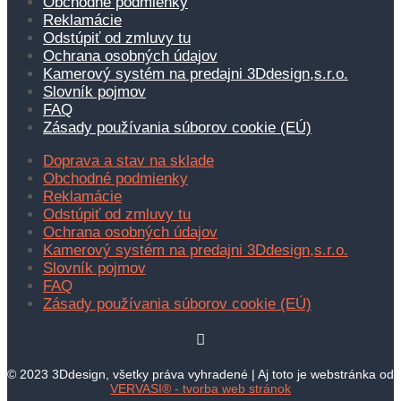
Obchodné podmienky
Reklamácie
Odstúpiť od zmluvy tu
Ochrana osobných údajov
Kamerový systém na predajni 3Ddesign,s.r.o.
Slovník pojmov
FAQ
Zásady používania súborov cookie (EÚ)
Doprava a stav na sklade
Obchodné podmienky
Reklamácie
Odstúpiť od zmluvy tu
Ochrana osobných údajov
Kamerový systém na predajni 3Ddesign,s.r.o.
Slovník pojmov
FAQ
Zásady používania súborov cookie (EÚ)
© 2023 3Ddesign, všetky práva vyhradené | Aj toto je webstránka od
VERVASI® - tvorba web stránok