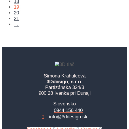
18
19
20
21
→
Simona Krahulcová
3Ddesign, s.r.o.
Partizánska 324/3
900 28 Ivanka pri Dunaji
Slovensko
0944 156 440
info@3ddesign.sk