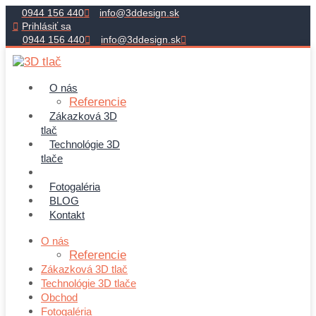
Preskočiť
0944 156 440
info@3ddesign.sk
na
Prihlásiť sa
obsah
0944 156 440
info@3ddesign.sk
O nás
Referencie
Zákazková 3D
tlač
Technológie 3D
tlače
Obchod
Fotogaléria
BLOG
Kontakt
O nás
Referencie
Zákazková 3D tlač
Technológie 3D tlače
Obchod
Fotogaléria