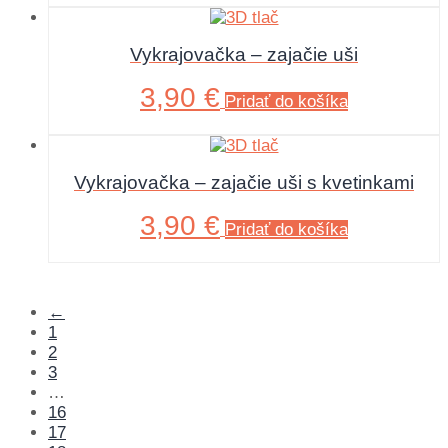
Vykrajovačka – zajačie uši
3,90
€
Pridať do košíka
Vykrajovačka – zajačie uši s kvetinkami
3,90
€
Pridať do košíka
←
1
2
3
…
16
17