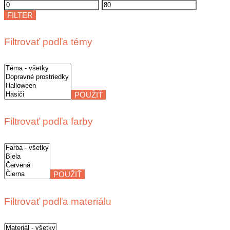
Minimálna
Maximálna
cena
cena
FILTER
Filtrovať podľa témy
POUŽIŤ
Filtrovať podľa farby
POUŽIŤ
Filtrovať podľa materiálu