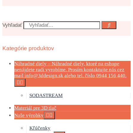
Vyhľadať
Kategórie produktov
Náhradné diely
–
Náhradné diely, ktoré na eshope
nenájdete radi vyrobíme. Prosím kontaktujte nás cez
mail info@3ddesign.sk alebo tel. číslo 0944 156 440.
SODASTREAM
Materiál pre 3D tlač
Naše výrobky
Kľúčenky