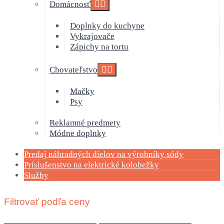
Domácnosť
Doplnky do kuchyne
Vykrajovače
Zápichy na tortu
Chovateľstvo
Mačky
Psy
Reklamné predmety
Módne doplnky
Predaj náhradných dielov na výrobníky sódy
Príslušenstvo na elektrické kolobežky
Služby
Filtrovať podľa ceny