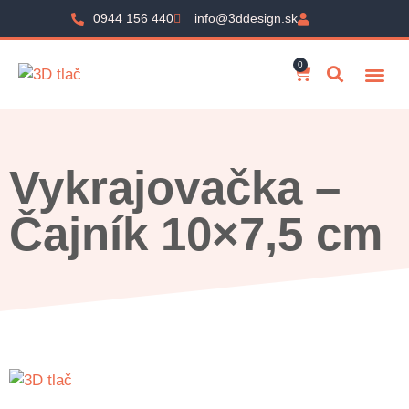
0944 156 440
info@3ddesign.sk
0
Vykrajovačka –
Čajník 10×7,5 cm