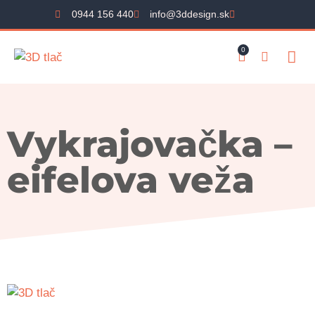
0944 156 440
info@3ddesign.sk
0
Vykrajovačka –
eifelova veža