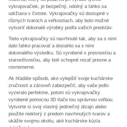
vykrajovačiek, je bezpečný, odolný a ľahko sa
udržiava v čistote. Vykrajovačky sú dostupné v
rôznych tvaroch a veľkostiach, aby bolo možné
vytvoriť dokonalé výrobky podľa vašich predstáv.
Tieto vykrajovačky sú navrhnuté tak, aby sa s nimi
dalo ľahko pracovať a dosiahlo sa s nimi
dokonalého výsledku. Sú vyrobené s presnosťou a
starostlivosťou, aby boli schopné rezať presne a
rovnomerne.
Ak hľadáte spôsob, ako vylepšiť svoje kuchárske
zručnosti a zároveň zabezpečiť, aby vaše jedlo
vyzeralo perfektne, potom sú vykrajovačky
vyrobené pomocou 3D tlače tou správnou voľbou.
Vytvorte si svoj vlastný jedinečný dizajn alebo
použite niektorý z predom navrhnutých tvarov a
ukážte svojmu okoliu, aké kuchárske kúzla