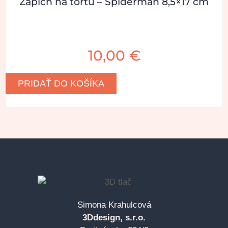
Zápich na tortu – Spiderman 8,5×17 cm
10,00
€
PRIDAŤ DO KOŠÍKA
Simona Krahulcová
3Ddesign, s.r.o.