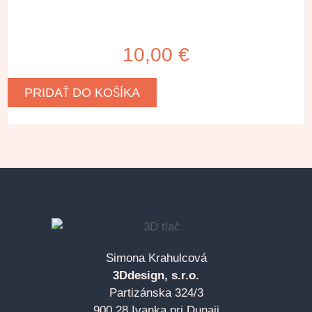
10,00
€
PRIDAŤ DO KOŠÍKA
Simona Krahulcová
3Ddesign, s.r.o.
Partizánska 324/3
900 28 Ivanka pri Dunaji