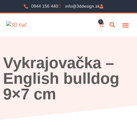
0944 156 440
info@3ddesign.sk
0
Vykrajovačka –
English bulldog
9×7 cm