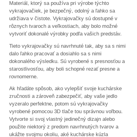
Materiál, ktorý sa používa pri výrobe týchto
vykrajovačiek, je bezpečný, odolný a ľahko sa
udržiava v čistote. Vykrajovačky sú dostupné v
rôznych tvaroch a veľkostiach, aby bolo možné
vytvoriť dokonalé výrobky podľa vašich predstáv.
Tieto vykrajovačky sú navrhnuté tak, aby sa s nimi
dalo ľahko pracovať a dosiahlo sa s nimi
dokonalého výsledku. Sú vyrobené s presnosťou a
starostlivosťou, aby boli schopné rezať presne a
rovnomerne.
Ak hľadáte spôsob, ako vylepšiť svoje kuchárske
zručnosti a zároveň zabezpečiť, aby vaše jedlo
vyzeralo perfektne, potom sú vykrajovačky
vyrobené pomocou 3D tlače tou správnou voľbou.
Vytvorte si svoj vlastný jedinečný dizajn alebo
použite niektorý z predom navrhnutých tvarov a
ukážte svojmu okoliu, aké kuchárske kúzla