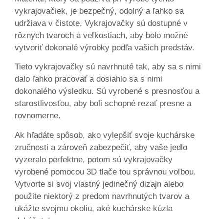
vykrajovačiek, je bezpečný, odolný a ľahko sa
udržiava v čistote. Vykrajovačky sú dostupné v
rôznych tvaroch a veľkostiach, aby bolo možné
vytvoriť dokonalé výrobky podľa vašich predstáv.
Tieto vykrajovačky sú navrhnuté tak, aby sa s nimi
dalo ľahko pracovať a dosiahlo sa s nimi
dokonalého výsledku. Sú vyrobené s presnosťou a
starostlivosťou, aby boli schopné rezať presne a
rovnomerne.
Ak hľadáte spôsob, ako vylepšiť svoje kuchárske
zručnosti a zároveň zabezpečiť, aby vaše jedlo
vyzeralo perfektne, potom sú vykrajovačky
vyrobené pomocou 3D tlače tou správnou voľbou.
Vytvorte si svoj vlastný jedinečný dizajn alebo
použite niektorý z predom navrhnutých tvarov a
ukážte svojmu okoliu, aké kuchárske kúzla