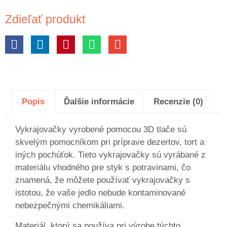
Zdieľať produkt
Popis
Ďalšie informácie
Recenzie (0)
Vykrajovačky vyrobené pomocou 3D tlače sú
skvelým pomocníkom pri príprave dezertov, tort a
iných pochúťok. Tieto vykrajovačky sú vyrábané z
materiálu vhodného pre styk s potravinami, čo
znamená, že môžete používať vykrajovačky s
istotou, že vaše jedlo nebude kontaminované
nebezpečnými chemikáliami.
Materiál, ktorý sa používa pri výrobe týchto