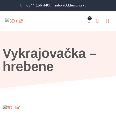
0944 156 440
info@3ddesign.sk
0
Vykrajovačka –
hrebene