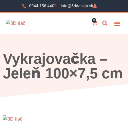
0944 156 440
info@3ddesign.sk
0
Vykrajovačka –
Jeleň 100×7,5 cm