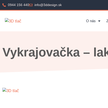
0944 156 440
info@3ddesign.sk
O nás
Vykrajovačka – la