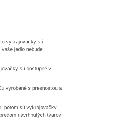
eto vykrajovačky sú
e vaše jedlo nebude
rajovačky sú dostupné v
 Sú vyrobené s presnosťou a
ne, potom sú vykrajovačky
z predom navrhnutých tvarov