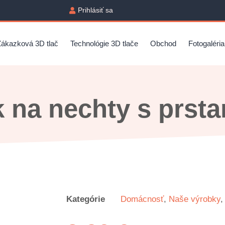
Prihlásiť sa
Zákazková 3D tlač
Technológie 3D tlače
Obchod
Fotogaléria
k na nechty s prst
Kategórie
Domácnosť
,
Naše výrobky