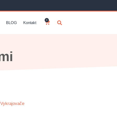
0
BLOG
Kontakt
ami
,
Vykrajovače