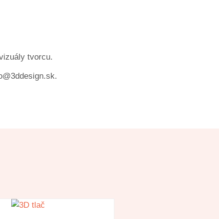
izuály tvorcu.
nfo@3ddesign.sk.