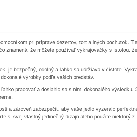
ocníkom pri príprave dezertov, tort a iných pochúťok. Ti
 čo znamená, že môžete používať vykrajovačky s istotou, ž
iek, je bezpečný, odolný a ľahko sa udržiava v čistote. Vyk
 dokonalé výrobky podľa vašich predstáv.
o ľahko pracovať a dosiahlo sa s nimi dokonalého výsledku.
merne.
osti a zároveň zabezpečiť, aby vaše jedlo vyzeralo perfekt
e si svoj vlastný jedinečný dizajn alebo použite niektorý 