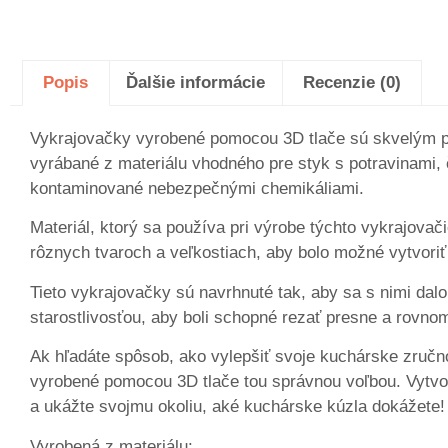
Popis
Ďalšie informácie
Recenzie (0)
Vykrajovačky vyrobené pomocou 3D tlače sú skvelým pom
vyrábané z materiálu vhodného pre styk s potravinami,
kontaminované nebezpečnými chemikáliami.
Materiál, ktorý sa používa pri výrobe týchto vykrajovač
rôznych tvaroch a veľkostiach, aby bolo možné vytvoriť
Tieto vykrajovačky sú navrhnuté tak, aby sa s nimi dal
starostlivosťou, aby boli schopné rezať presne a rovno
Ak hľadáte spôsob, ako vylepšiť svoje kuchárske zručn
vyrobené pomocou 3D tlače tou správnou voľbou. Vytvort
a ukážte svojmu okoliu, aké kuchárske kúzla dokážete!
Vyrobená z materiálu: