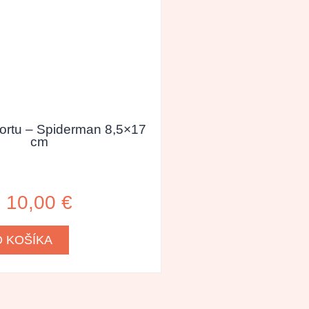
tortu – Spiderman 8,5×17
cm
10,00
€
O KOŠÍKA