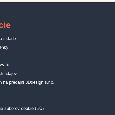
cie
a sklade
enky
vy tu
h údajov
na predajni 3Ddesign,s.r.o.
ia súborov cookie (EÚ)