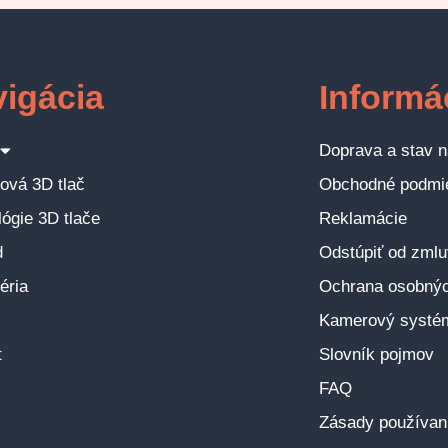
igácia
Informá
Doprava a stav n
ová 3D tlač
Obchodné podmi
ógie 3D tlače
Reklamácie
d
Odstúpiť od zmlu
éria
Ochrana osobnýc
Kamerový systém 
t
Slovník pojmov
FAQ
Zásady používan