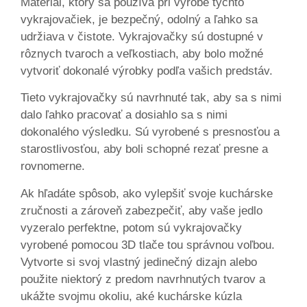
Materiál, ktorý sa používa pri výrobe týchto
vykrajovačiek, je bezpečný, odolný a ľahko sa
udržiava v čistote. Vykrajovačky sú dostupné v
rôznych tvaroch a veľkostiach, aby bolo možné
vytvoriť dokonalé výrobky podľa vašich predstáv.
Tieto vykrajovačky sú navrhnuté tak, aby sa s nimi
dalo ľahko pracovať a dosiahlo sa s nimi
dokonalého výsledku. Sú vyrobené s presnosťou a
starostlivosťou, aby boli schopné rezať presne a
rovnomerne.
Ak hľadáte spôsob, ako vylepšiť svoje kuchárske
zručnosti a zároveň zabezpečiť, aby vaše jedlo
vyzeralo perfektne, potom sú vykrajovačky
vyrobené pomocou 3D tlače tou správnou voľbou.
Vytvorte si svoj vlastný jedinečný dizajn alebo
použite niektorý z predom navrhnutých tvarov a
ukážte svojmu okoliu, aké kuchárske kúzla