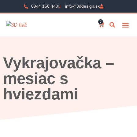
0944 156 440
info@3ddesign.sk
0
Vykrajovačka –
mesiac s
hviezdami