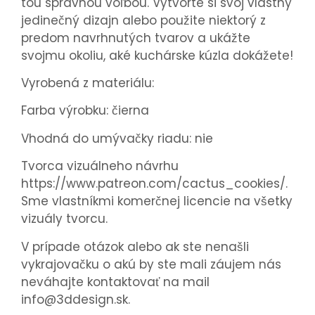
tou správnou voľbou. Vytvorte si svoj vlastný
jedinečný dizajn alebo použite niektorý z
predom navrhnutých tvarov a ukážte
svojmu okoliu, aké kuchárske kúzla dokážete!
Vyrobená z materiálu:
Farba výrobku: čierna
Vhodná do umývačky riadu: nie
Tvorca vizuálneho návrhu
https://www.patreon.com/cactus_cookies/.
Sme vlastníkmi komerčnej licencie na všetky
vizuály tvorcu.
V prípade otázok alebo ak ste nenašli
vykrajovačku o akú by ste mali záujem nás
neváhajte kontaktovať na mail
info@3ddesign.sk.