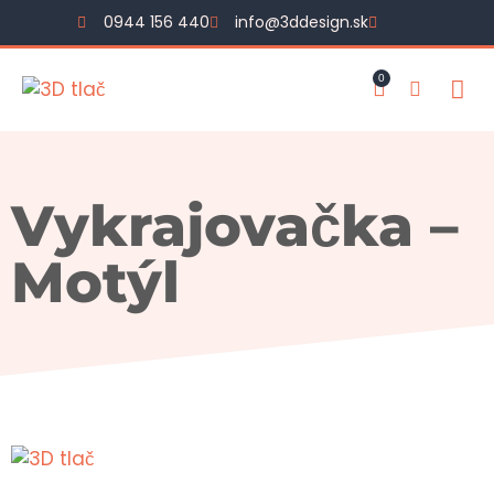
0944 156 440
info@3ddesign.sk
0
Vykrajovačka –
Motýl