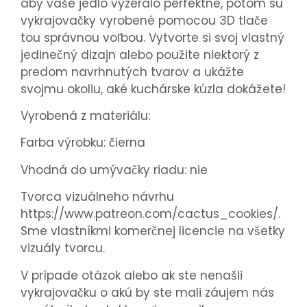
aby vaše jedlo vyzeralo perfektne, potom sú
vykrajovačky vyrobené pomocou 3D tlače
tou správnou voľbou. Vytvorte si svoj vlastný
jedinečný dizajn alebo použite niektorý z
predom navrhnutých tvarov a ukážte
svojmu okoliu, aké kuchárske kúzla dokážete!
Vyrobená z materiálu:
Farba výrobku: čierna
Vhodná do umývačky riadu: nie
Tvorca vizuálneho návrhu
https://www.patreon.com/cactus_cookies/.
Sme vlastníkmi komerčnej licencie na všetky
vizuály tvorcu.
V prípade otázok alebo ak ste nenašli
vykrajovačku o akú by ste mali záujem nás