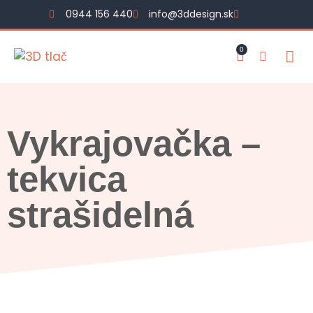
0944 156 440
info@3ddesign.sk
0
Vykrajovačka –
tekvica
strašidelná