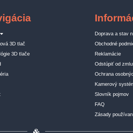
igácia
Informá
Doprava a stav n
ová 3D tlač
Obchodné podmi
ógie 3D tlače
Reklamácie
d
Odstúpiť od zmlu
éria
Ochrana osobnýc
Kamerový systém 
t
Slovník pojmov
FAQ
Zásady používan