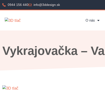
0944 156 440
info@3ddesign.sk
O nás
Vykrajovačka – Va