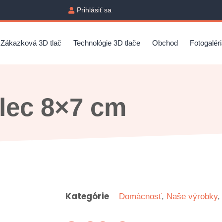
Prihlásiť sa
Zákazková 3D tlač
Technológie 3D tlače
Obchod
Fotogalér
lec 8×7 cm
Kategórie
Domácnosť
,
Naše výrobky