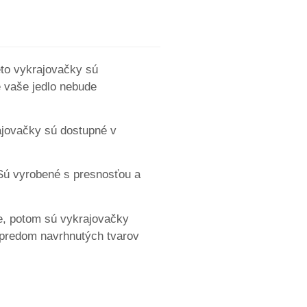
eto vykrajovačky sú
e vaše jedlo nebude
rajovačky sú dostupné v
 Sú vyrobené s presnosťou a
ne, potom sú vykrajovačky
z predom navrhnutých tvarov