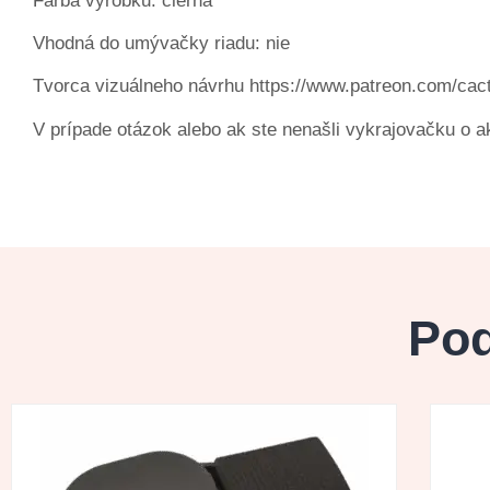
Farba výrobku: čierna
Vhodná do umývačky riadu: nie
Tvorca vizuálneho návrhu https://www.patreon.com/cact
V prípade otázok alebo ak ste nenašli vykrajovačku o a
Pod