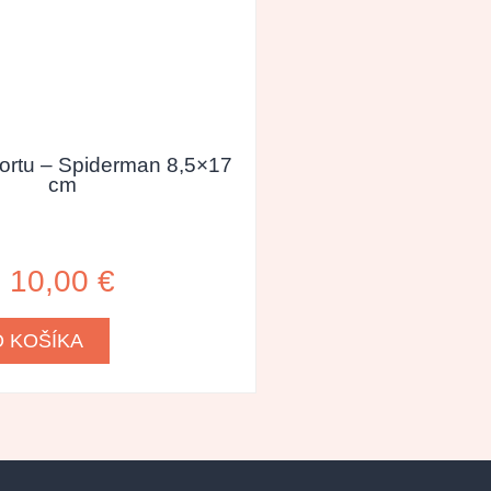
tortu – Spiderman 8,5×17
cm
10,00
€
O KOŠÍKA