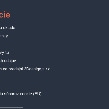
cie
a sklade
enky
vy tu
h údajov
na predajni 3Ddesign,s.r.o.
ia súborov cookie (EÚ)