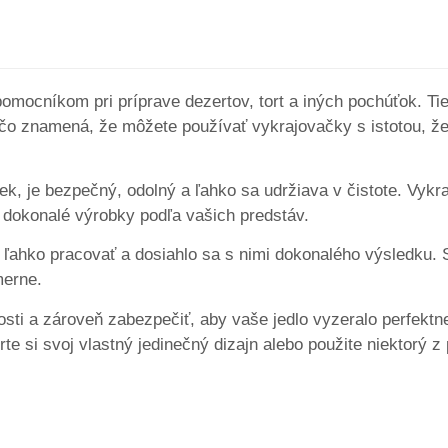
ocníkom pri príprave dezertov, tort a iných pochúťok. Ti
 čo znamená, že môžete používať vykrajovačky s istotou, ž
iek, je bezpečný, odolný a ľahko sa udržiava v čistote. Vyk
 dokonalé výrobky podľa vašich predstáv.
o ľahko pracovať a dosiahlo sa s nimi dokonalého výsledku.
merne.
osti a zároveň zabezpečiť, aby vaše jedlo vyzeralo perfekt
e si svoj vlastný jedinečný dizajn alebo použite niektorý 