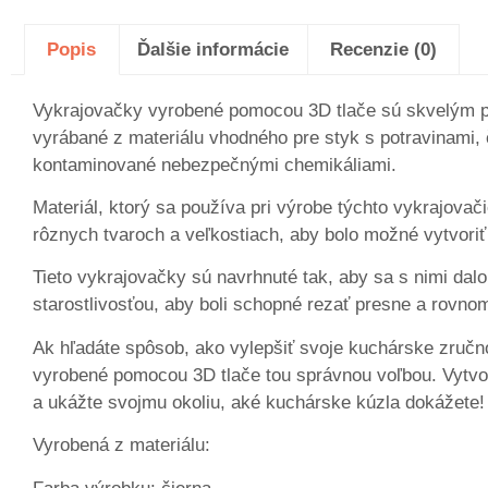
Popis
Ďalšie informácie
Recenzie (0)
Vykrajovačky vyrobené pomocou 3D tlače sú skvelým pom
vyrábané z materiálu vhodného pre styk s potravinami,
kontaminované nebezpečnými chemikáliami.
Materiál, ktorý sa používa pri výrobe týchto vykrajovač
rôznych tvaroch a veľkostiach, aby bolo možné vytvoriť
Tieto vykrajovačky sú navrhnuté tak, aby sa s nimi dal
starostlivosťou, aby boli schopné rezať presne a rovno
Ak hľadáte spôsob, ako vylepšiť svoje kuchárske zručn
vyrobené pomocou 3D tlače tou správnou voľbou. Vytvort
a ukážte svojmu okoliu, aké kuchárske kúzla dokážete!
Vyrobená z materiálu: