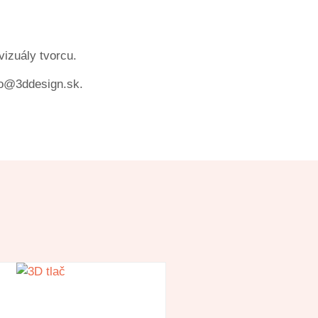
izuály tvorcu.
nfo@3ddesign.sk.