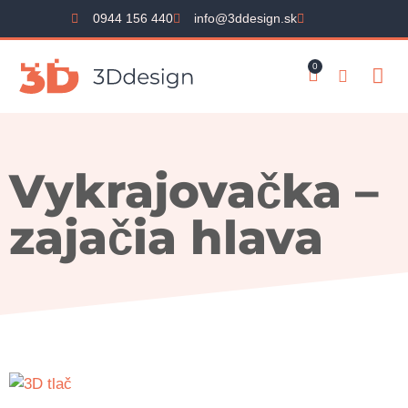
0944 156 440
info@3ddesign.sk
0
Vykrajovačka –
zajačia hlava