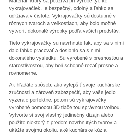
Materiál, ktorý sa používa pri výrobe týchto
vykrajovačiek, je bezpečný, odolný a ľahko sa
udržiava v čistote. Vykrajovačky sú dostupné v
rôznych tvaroch a veľkostiach, aby bolo možné
vytvoriť dokonalé výrobky podľa vašich predstáv.
Tieto vykrajovačky sú navrhnuté tak, aby sa s nimi
dalo ľahko pracovať a dosiahlo sa s nimi
dokonalého výsledku. Sú vyrobené s presnosťou a
starostlivosťou, aby boli schopné rezať presne a
rovnomerne.
Ak hľadáte spôsob, ako vylepšiť svoje kuchárske
zručnosti a zároveň zabezpečiť, aby vaše jedlo
vyzeralo perfektne, potom sú vykrajovačky
vyrobené pomocou 3D tlače tou správnou voľbou.
Vytvorte si svoj vlastný jedinečný dizajn alebo
použite niektorý z predom navrhnutých tvarov a
ukážte svojmu okoliu, aké kuchárske kúzla